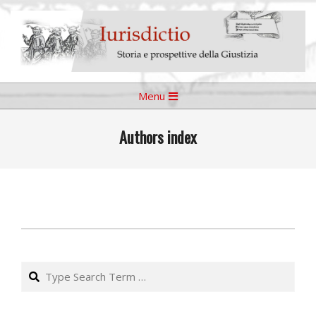
Skip
to
content
Iurisdictio
Primary
Menu
Navigation
Menu
Authors index
2020-
01-
Search
08