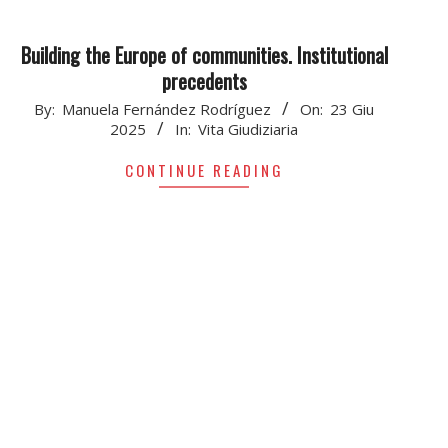
Building the Europe of communities. Institutional
precedents
2025-
By:
Manuela Fernández Rodríguez
On:
23 Giu
2025
In:
Vita Giudiziaria
06-
23
CONTINUE READING