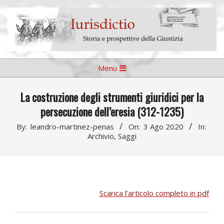
Skip
to
content
Iurisdictio
Primary
Menu
Navigation
Menu
La costruzione degli strumenti giuridici per la
persecuzione dell’eresia (312-1235)
By:
leandro-martinez-penas
On:
3 Ago 2020
In:
Archivio
,
Saggi
Scarica l’articolo completo in pdf