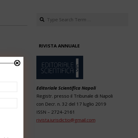
Search
RIVISTA ANNUALE
Editoriale Scientifica Napoli
Registr. presso il Tribunale di Napoli
con Decr. n. 32 del 17 luglio 2019
ISSN – 2724-2161
rivista.iurisdictio@gmail.com