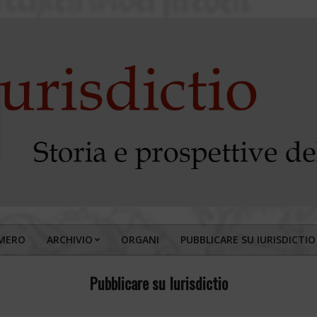
MERO
ARCHIVIO
ORGANI
PUBBLICARE SU IURISDICTIO
Primary
Navigation
Pubblicare su Iurisdictio
Menu