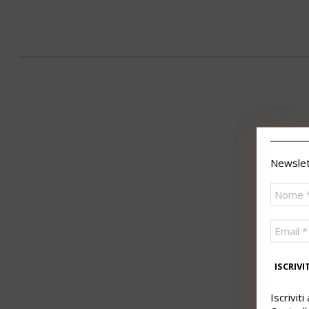
2020-
01-
08
Newslett
Iscrivit