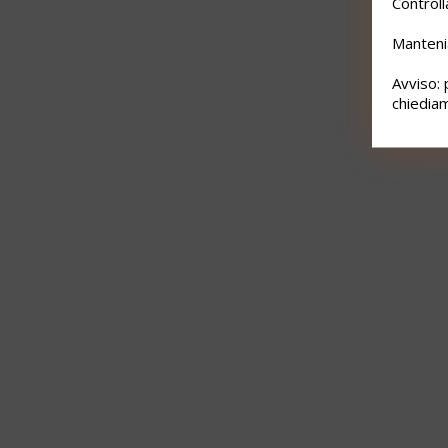
Controll
Mantenia
Avviso: 
chiediam