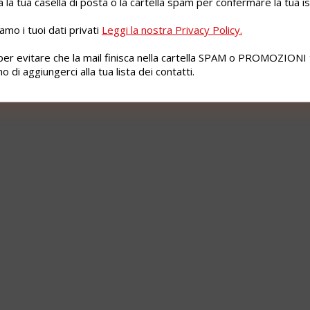
a la tua casella di posta o la cartella spam per confermare la tua i
mo i tuoi dati privati
Leggi la nostra Privacy Policy.
per evitare che la mail finisca nella cartella SPAM o PROMOZIONI 
o di aggiungerci alla tua lista dei contatti.