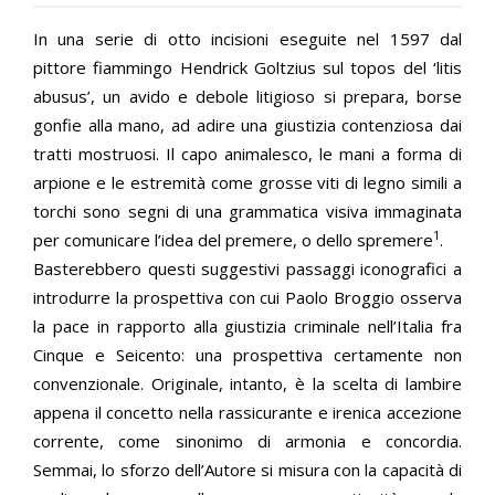
In una serie di otto incisioni eseguite nel 1597 dal
pittore fiammingo Hendrick Goltzius sul topos del ‘litis
abusus’, un avido e debole litigioso si prepara, borse
gonfie alla mano, ad adire una giustizia contenziosa dai
tratti mostruosi. Il capo animalesco, le mani a forma di
arpione e le estremità come grosse viti di legno simili a
torchi sono segni di una grammatica visiva immaginata
1
per comunicare l’idea del premere, o dello spremere
.
Basterebbero questi suggestivi passaggi iconografici a
introdurre la prospettiva con cui Paolo Broggio osserva
la pace in rapporto alla giustizia criminale nell’Italia fra
Cinque e Seicento: una prospettiva certamente non
convenzionale. Originale, intanto, è la scelta di lambire
appena il concetto nella rassicurante e irenica accezione
corrente, come sinonimo di armonia e concordia.
Semmai, lo sforzo dell’Autore si misura con la capacità di