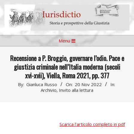
Skip
to
content
Iurisdictio
Primary
Menu
Navigation
Menu
Recensione a P. Broggio, governare l’odio. Pace e
giustizia criminale nell’Italia moderna (secoli
xvi-xvii), Viella, Roma 2021, pp. 377
By:
Gianluca Russo
On:
20 Nov 2022
In:
Archivio
,
Invito alla lettura
Scarica l’articolo completo in pdf