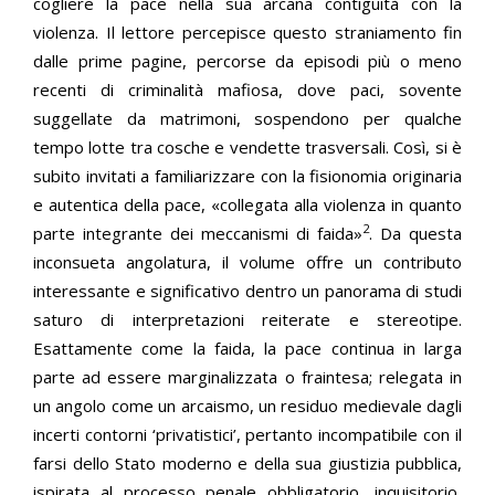
cogliere la pace nella sua arcana contiguità con la
violenza. Il lettore percepisce questo straniamento fin
dalle prime pagine, percorse da episodi più o meno
recenti di criminalità mafiosa, dove paci, sovente
suggellate da matrimoni, sospendono per qualche
tempo lotte tra cosche e vendette trasversali. Così, si è
subito invitati a familiarizzare con la fisionomia originaria
e autentica della pace, «collegata alla violenza in quanto
2
parte integrante dei meccanismi di faida»
. Da questa
inconsueta angolatura, il volume offre un contributo
interessante e significativo dentro un panorama di studi
saturo di interpretazioni reiterate e stereotipe.
Esattamente come la faida, la pace continua in larga
parte ad essere marginalizzata o fraintesa; relegata in
un angolo come un arcaismo, un residuo medievale dagli
incerti contorni ‘privatistici’, pertanto incompatibile con il
farsi dello Stato moderno e della sua giustizia pubblica,
ispirata al processo penale obbligatorio, inquisitorio,