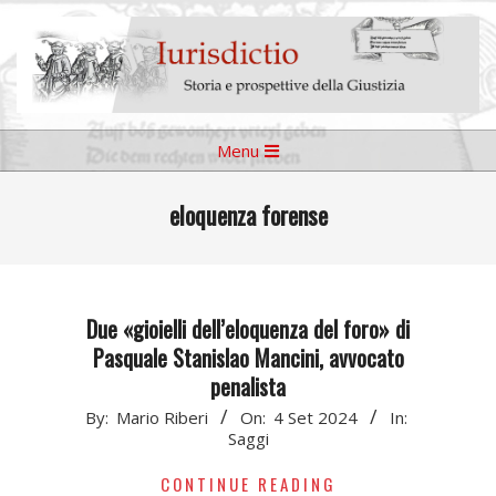
Skip
to
content
Iurisdictio
Primary
Menu
Navigation
Menu
eloquenza forense
Due «gioielli dell’eloquenza del foro» di
Pasquale Stanislao Mancini, avvocato
penalista
2024-
By:
Mario Riberi
On:
4 Set 2024
In:
Saggi
09-
04
CONTINUE READING