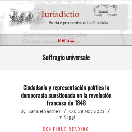
Skip
to
content
Iurisdictio
Primary
Menu
Navigation
Menu
Suffragio universale
Ciudadanía y representación política la
democracia cuestionada en la revolución
francesa de 1848
2023-
By:
Samuel Sanchez
On:
28 Nov 2023
In:
Saggi
11-
28
CONTINUE READING