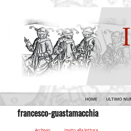
Skip
to
content
Iurisdictio
HOME
ULTIMO NU
francesco-guastamacchia
Archivio
,
Invito alla lettura