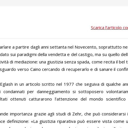
Scarica l’articolo c
parlare a partire dagli anni settanta nel Novecento, soprattutto negl
ndato sui paradigmi della vendetta e del castigo, ma su quello del
vità di mediazione: una giustizia senza spada, come recita il bel ti
o sguardo verso Caino cercando di recuperarlo e di sanare il confl
Eglash in un articolo scritto nel 1977 che seguiva di qualche an
etti condannati per danneggiamento si sottoposero volontari
ltati ottenuti catturarono l’attenzione del mondo scientific
nde importanza grazie agli studi di Zehr, che può considerarsi i
icace definizione: «La giustizia riparativa può essere vista come 