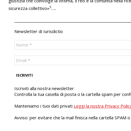
giustizia che coinvolge la vittima, il reo e la comunità nella ri
5
sicurezza collettivo»
…..
Newsletter di Iurisdictio
Iscriviti alla nostra newsletter
Controlla la tua casella di posta o la cartella spam per con
Manteniamo i tuoi dati privati
Leggi la nostra Privacy Polic
Avviso: per evitare che la mail finisca nella cartella SPAM 