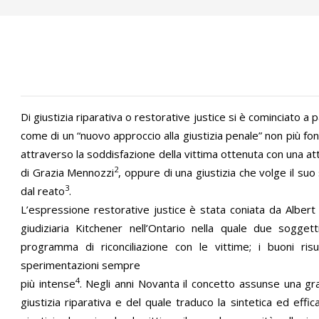
Di giustizia riparativa o restorative justice si è cominciato a 
come di un “nuovo approccio alla giustizia penale” non più fo
attraverso la soddisfazione della vittima ottenuta con una atti
2
di Grazia Mennozzi
, oppure di una giustizia che volge il su
3
dal reato
.
L’espressione restorative justice è stata coniata da Albert 
giudiziaria Kitchener nell’Ontario nella quale due sogg
programma di riconciliazione con le vittime; i buoni risu
sperimentazioni sempre
4
più intense
. Negli anni Novanta il concetto assunse una gra
giustizia riparativa e del quale traduco la sintetica ed eff