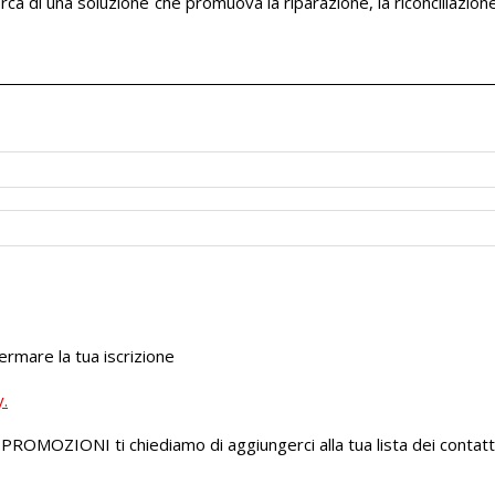
cerca di una soluzione che promuova la riparazione, la riconciliazione
fermare la tua iscrizione
y.
o PROMOZIONI ti chiediamo di aggiungerci alla tua lista dei contatti