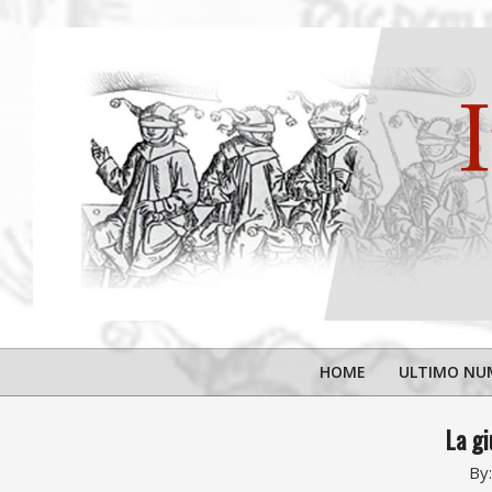
Skip
to
content
Iurisdictio
HOME
ULTIMO NU
La gi
By: