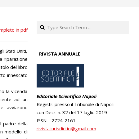
Search
ompleto in pdf
i Stati Uniti,
RIVISTA ANNUALE
la riparazione
tolo del libro
itto innescato
no la vicenda
Editoriale Scientifica Napoli
amente ad un
Registr. presso il Tribunale di Napoli
o e avviarono
con Decr. n. 32 del 17 luglio 2019
ISSN – 2724-2161
l padre della
rivista.iurisdictio@gmail.com
un modello di